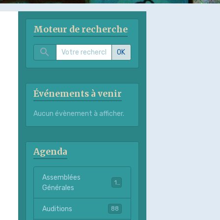
Moteur de recherche
OK
Événements à venir
Aucun évènement à afficher.
Agenda
Assemblées
11
Générales
Auditions
88