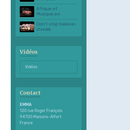
Afrique et
Musique.avi
Don't stop believin,
chorale
Vidéos
Vidéos
Contact
EMMA
120 rue Roger François
94700 Maisons-Alfort
France