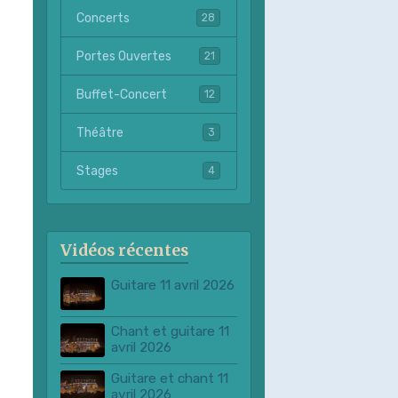
Concerts
28
Portes Ouvertes
21
Buffet-Concert
12
Théâtre
3
Stages
4
Vidéos récentes
Guitare 11 avril 2026
Chant et guitare 11
avril 2026
Guitare et chant 11
avril 2026