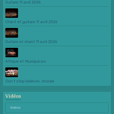
Guitare 11 avril 2026
Chant et guitare 11 avril 2026
Guitare et chant 11 avril 2026
Afrique et Musique.avi
Don't stop believin, chorale
Vidéos
Vidéos